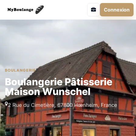
Connexion
BOULANGERIE
Boulangerie Pâtisserie
Maison Wunschel
2 Rue du Cimetière, 67800 Hœnheim, France