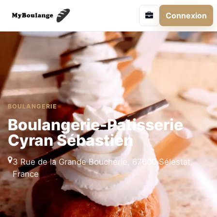
Connexion
BOULANGERIE
Boulangerie-Patisserie
Cyran Sébastien
3 Rue de la Grande Boucherie, 67600 Sélestat,
France