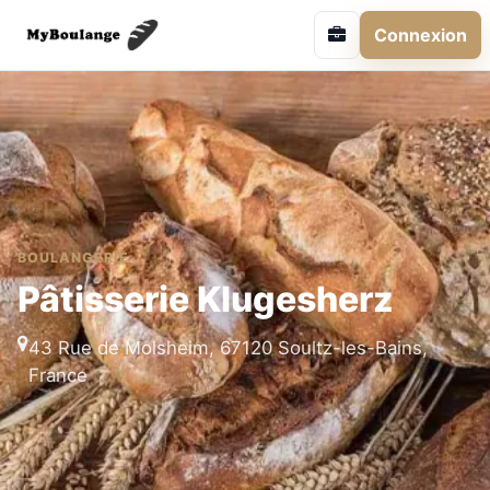
Connexion
BOULANGERIE
Pâtisserie Klugesherz
43 Rue de Molsheim, 67120 Soultz-les-Bains,
France