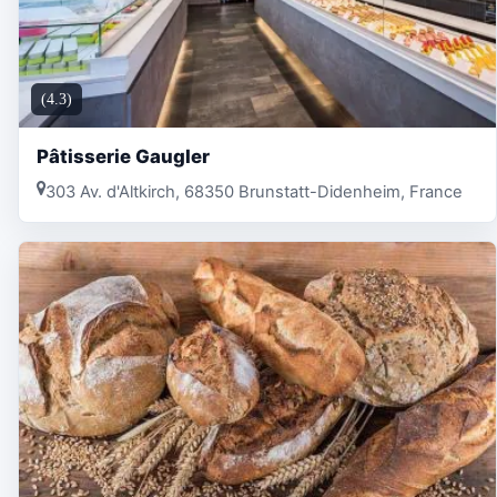
(4.3)
Pâtisserie Gaugler
303 Av. d'Altkirch, 68350 Brunstatt-Didenheim, France