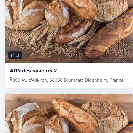
(4.1)
ADN des saveurs 2
309 Av. d'Altkirch, 68350 Brunstatt-Didenheim, France