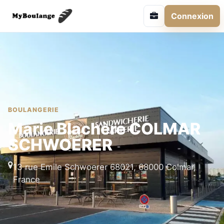
Connexion
BOULANGERIE
Marie Blachère COLMAR
SCHWOERER
13 rue Emile Schwoerer 68021, 68000 Colmar,
France