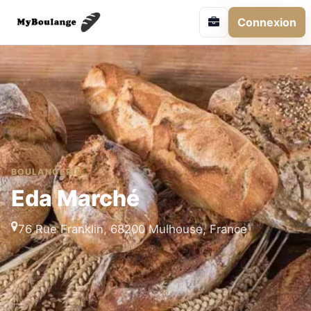
Connexion
BOULANGERIE
Eda Marché
76 Rue Franklin, 68200 Mulhouse, France