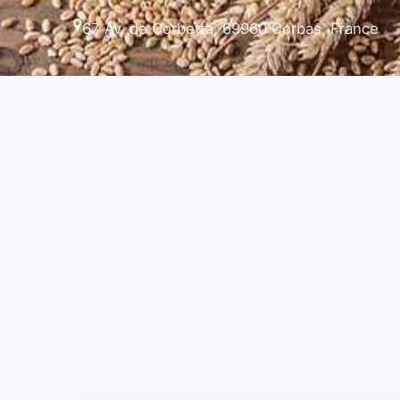
67 Av. de Corbetta, 69960 Corbas, France