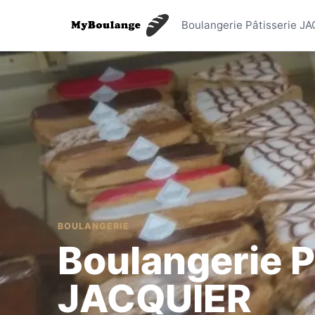
Boulanger
Boulangerie Pâtisserie J
BOULANGERIE
Boulangerie P
JACQUIER