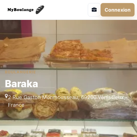
Connexion
BOULANGERIE
Baraka
2 Rue Gaston Monmousseau, 69200 Vénissieux,
France