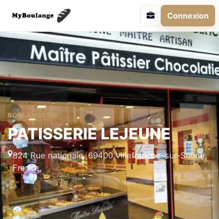
Connexion
BOULANGERIE
PATISSERIE LEJEUNE
824 Rue nationale, 69400 Villefranche-sur-Saône,
France