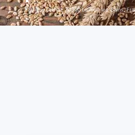
29 Rue Carnot, 70300 Luxeuil-les-Bains, Fr