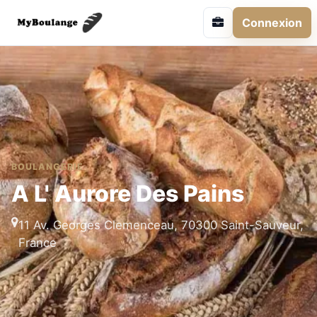
Connexion
BOULANGERIE
A L' Aurore Des Pains
11 Av. Georges Clemenceau, 70300 Saint-Sauveur,
France