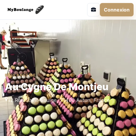
Connexion
BOULANGERIE
Au Cygne De Montjeu
12 Rue Saint-Saulge, 71400 Autun, France