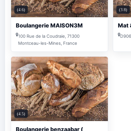
(4.6)
(3.8)
Boulangerie MAISON3M
Mat 
100 Rue de la Coudraie, 71300
D906
Montceau-les-Mines, France
(4.5)
Boulangerie benzaabar (