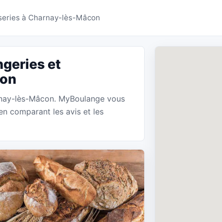
ries Charnay-lès-Mâco
sseries à Charnay-lès-Mâcon
geries et
con
arnay-lès-Mâcon. MyBoulange vous
en comparant les avis et les