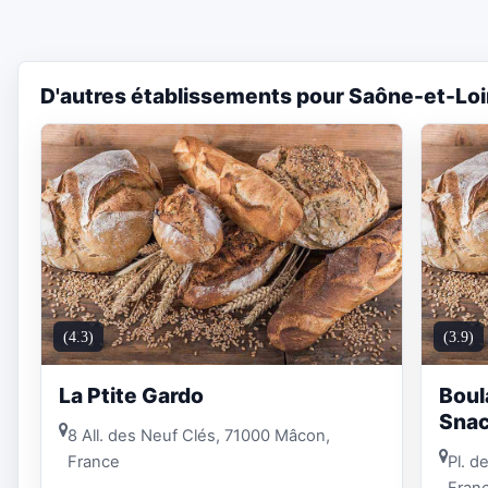
D'autres établissements pour Saône-et-Loi
(4.3)
(3.9)
La Ptite Gardo
Boul
Snac
8 All. des Neuf Clés, 71000 Mâcon,
France
Pl. d