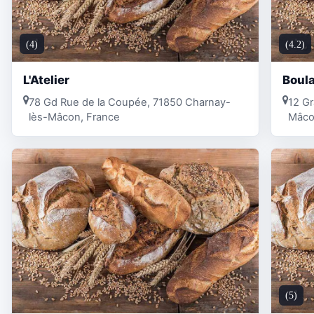
(4)
(4.2)
L'Atelier
Boula
78 Gd Rue de la Coupée, 71850 Charnay-
12 G
lès-Mâcon, France
Mâc
(5)