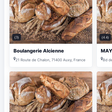
(3)
(4.4)
Boulangerie Alcienne
MAY
21 Route de Chalon, 71400 Auxy, France
Bd de