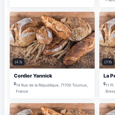
Fran
(4.3)
(3.9)
Cordier Yannick
La P
14 Rue de la République, 71700 Tournus,
11 Pl
France
Bres