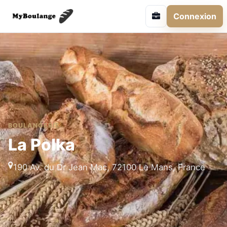
Connexion
BOULANGERIE
La Polka
190 Av. du Dr Jean Mac, 72100 Le Mans, France