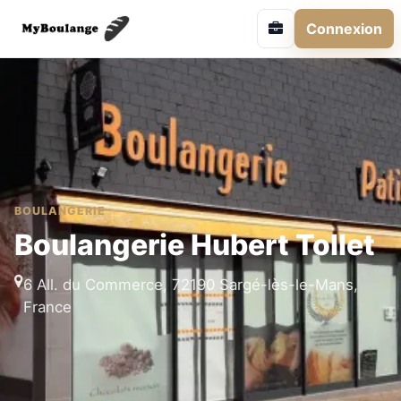
Connexion
BOULANGERIE
Boulangerie Hubert Tollet
6 All. du Commerce, 72190 Sargé-lès-le-Mans,
France