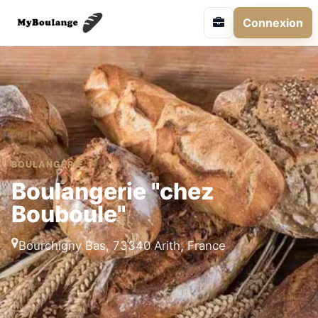
Connexion
BOULANGERIE
Boulangerie "chez
Bouboule"
Bourchigny Bas, 73340 Arith, France