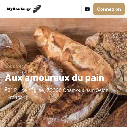
Connexion
BOULANGERIE
Aux amoureux du pain
31 Pl. de l'Église, 73390 Chamoux-sur-Gelon,
France