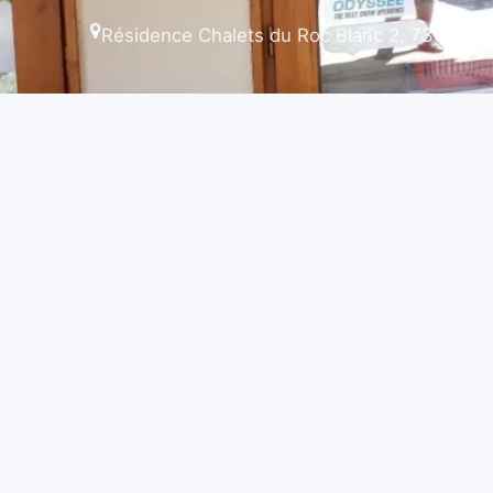
Résidence Chalets du Roc Blanc 2, 73130 S