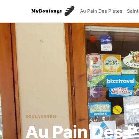
Au Pain D
Au Pain Des Pistes - Sai
BOULANGERIE
Au Pain Des P