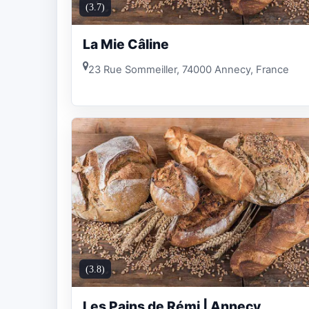
(3.7)
La Mie Câline
23 Rue Sommeiller, 74000 Annecy, France
(3.8)
Les Pains de Rémi | Annecy