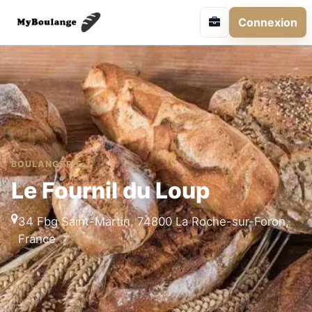
Connexion
BOULANGERIE
Le Fournil du Loup
34 Fbg Saint-Martin, 74800 La Roche-sur-Foron,
France