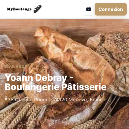
Connexion
BOULANGERIE
Yoann Debray -
Boulangerie Pâtisserie
38 Quai du Prieuré, 74120 Megève, France