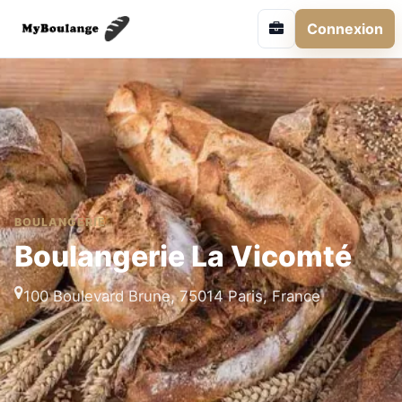
Connexion
BOULANGERIE
Boulangerie La Vicomté
100 Boulevard Brune, 75014 Paris, France