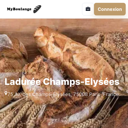
Connexion
BOULANGERIE
Ladurée Champs-Elysées
75 Av. des Champs-Élysées, 75008 Paris, France