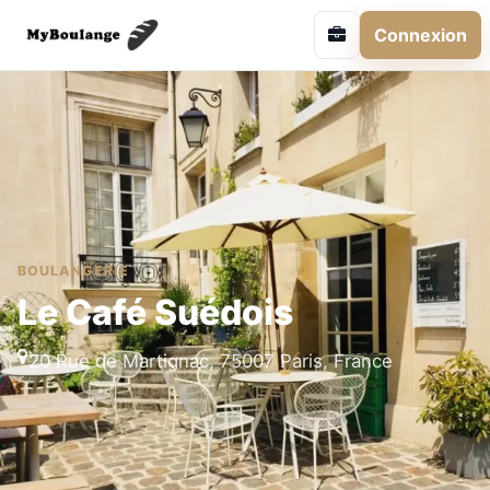
Connexion
BOULANGERIE
Le Café Suédois
20 Rue de Martignac, 75007 Paris, France