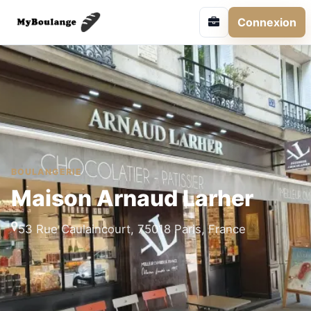
Connexion
BOULANGERIE
Maison Arnaud Larher
53 Rue Caulaincourt, 75018 Paris, France