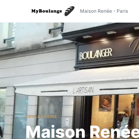
Maison Re
Maison Renée - Paris
BOULANGERIE
Maison René