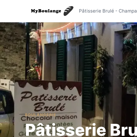
Pâtisseri
Pâtisserie Brulé - Champ
BOULANGERIE
Pâtisserie Bru