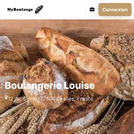
Connexion
BOULANGERIE
Boulangerie Louise
12 Av. Sylvie, 77500 Chelles, France