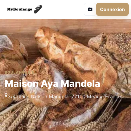
Connexion
BOULANGERIE
Maison Aya Mandela
3/4 place Nelson Mandela, 77100 Meaux, France