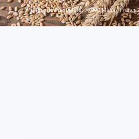
10 Rue du Presbytère, 77000 Melun, France