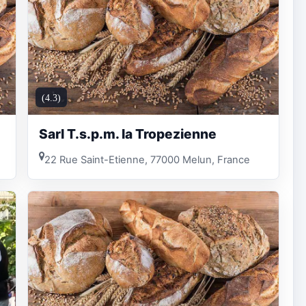
(4.3)
Sarl T.s.p.m. la Tropezienne
22 Rue Saint-Etienne, 77000 Melun, France