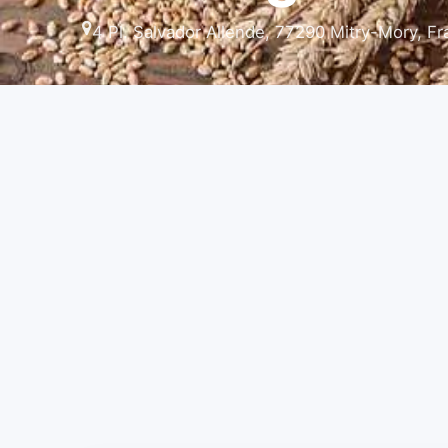
4 Pl. Salvador Allende, 77290 Mitry-Mory, F