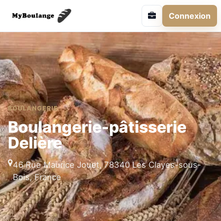
Connexion
BOULANGERIE
Boulangerie-pâtisserie
Delière
46 Rue Maurice Jouet, 78340 Les Clayes-sous-
Bois, France