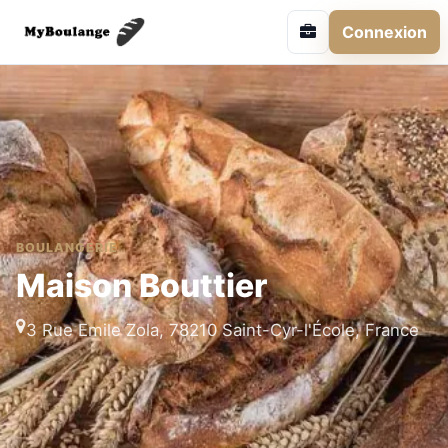
Connexion
BOULANGERIE
Maison Bouttier
3 Rue Emile Zola, 78210 Saint-Cyr-l'École, France