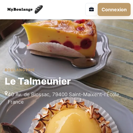
Connexion
BOULANGERIE
Le Talmeunier
40 Av. de Blossac, 79400 Saint-Maixent-l'École,
France