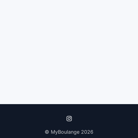
© MyBoulange 2026