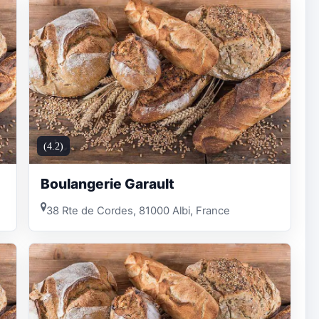
(4.2)
Boulangerie Garault
38 Rte de Cordes, 81000 Albi, France