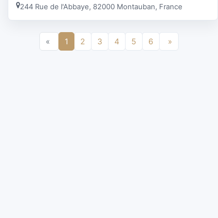
244 Rue de l'Abbaye, 82000 Montauban, France
«
1
2
3
4
5
6
»