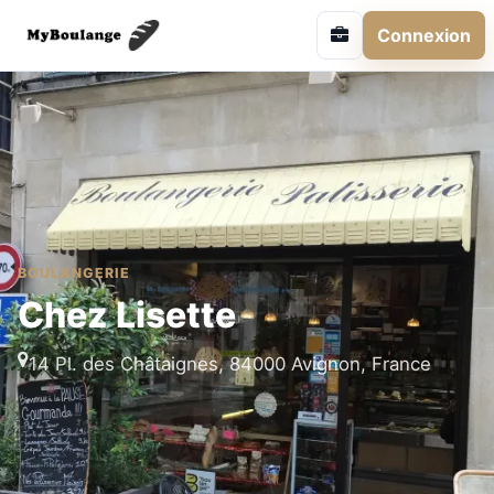
Connexion
BOULANGERIE
Chez Lisette
14 Pl. des Châtaignes, 84000 Avignon, France