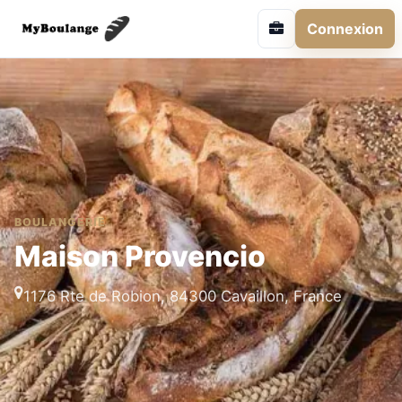
Connexion
BOULANGERIE
Maison Provencio
1176 Rte de Robion, 84300 Cavaillon, France