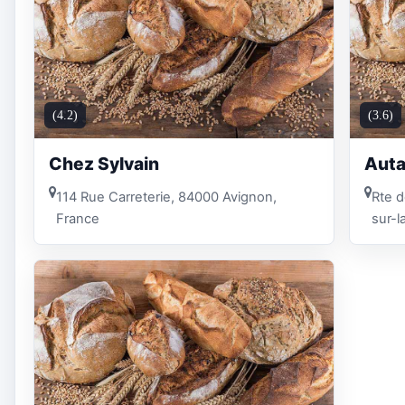
(4.2)
(3.6)
Chez Sylvain
Auta
114 Rue Carreterie, 84000 Avignon,
Rte d
France
sur-l