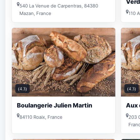
Verd
540 La Venue de Carpentras, 84380
Mazan, France
110 A
(4.3)
(4.3)
Boulangerie Julien Martin
Aux 
84110 Roaix, France
203 C
Fran