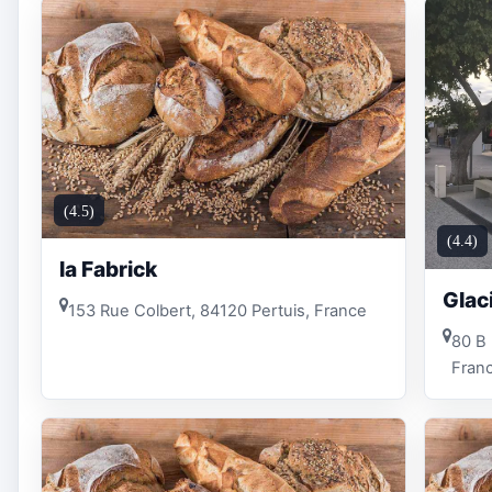
(4.5)
(4.4)
la Fabrick
Glac
153 Rue Colbert, 84120 Pertuis, France
80 B 
Fran