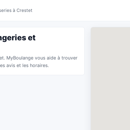
ies Crestet - MyBoula
series à Crestet
geries et
stet. MyBoulange vous aide à trouver
s avis et les horaires.