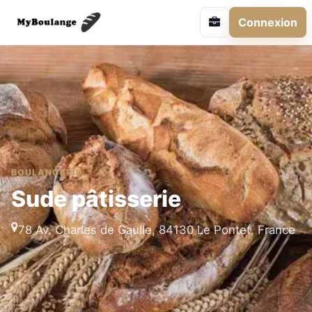
Connexion
BOULANGERIE
Sude pâtisserie
78 Av. Charles de Gaulle, 84130 Le Pontet, France