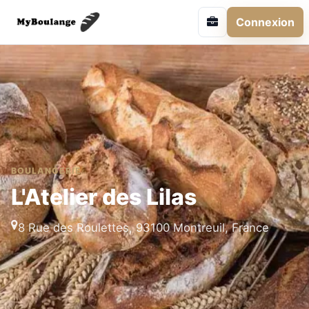
Connexion
BOULANGERIE
L'Atelier des Lilas
8 Rue des Roulettes, 93100 Montreuil, France