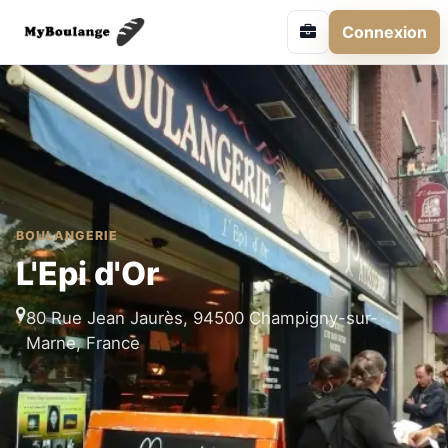
Connexion
BOULANGERIE
L'Epi d'Or
80 Rue Jean Jaurès, 94500 Champigny-sur-
Marne, France