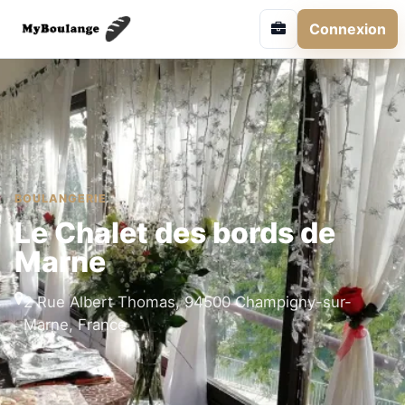
Connexion
BOULANGERIE
Le Chalet des bords de
Marne
2 Rue Albert Thomas, 94500 Champigny-sur-
Marne, France