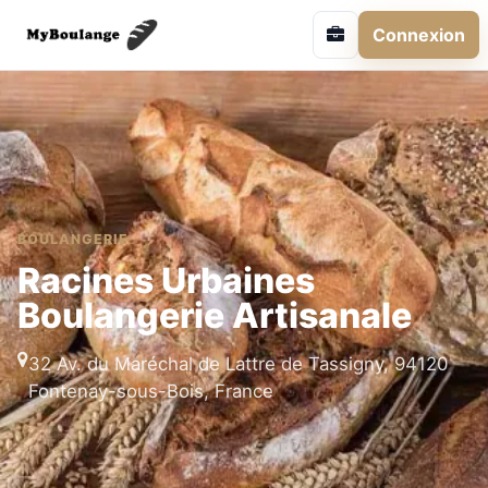
Connexion
BOULANGERIE
Racines Urbaines
Boulangerie Artisanale
32 Av. du Maréchal de Lattre de Tassigny, 94120
Fontenay-sous-Bois, France