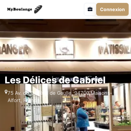
Connexion
BOULANGERIE
Les Délices de Gabriel
75 Av. du Général de Gaulle, 94700 Maisons-
Alfort, France