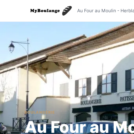
Au Four a
Au Four au Moulin - Herbl
BOULANGERIE
Au Four au Mo