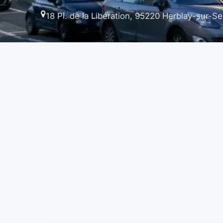
18 Pl. de la Libération, 95220 Herblay-sur-Se