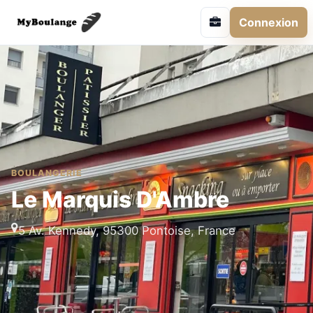
Connexion
BOULANGERIE
Le Marquis D'Ambre
5 Av. Kennedy, 95300 Pontoise, France