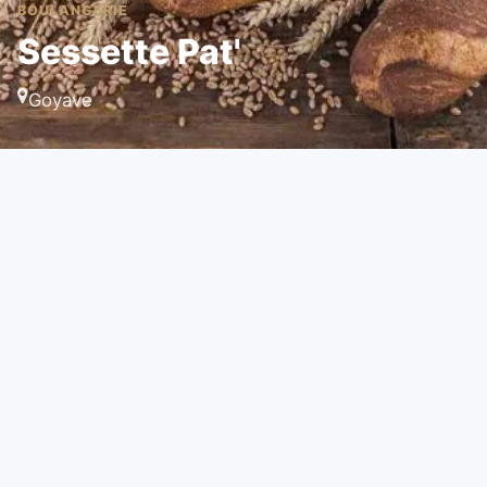
BOULANGERIE
Sessette Pat'
Goyave