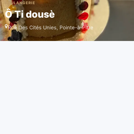
BOULANGERIE
Ô Ti dousè
Rue Des Cités Unies, Pointe-à-Pitre